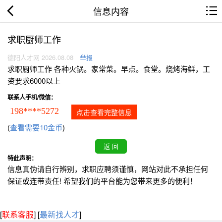
信息内容
求职厨师工作
德阳人才网 2026.08.08
举报
求职厨师工作 各种火锅。家常菜。早点。食堂。烧烤海鲜，工
资要求6000以上
联系人手机/微信：
198****5272
点击查看完整信息
(
查看需要10金币
)
特此声明：
信息真伪请自行辨别，求职应聘须谨慎，网站对此不承担任何
保证或连带责任! 希望我们的平台能为您带来更多的便利！
[
联系客服
]
[
最新找人才
]