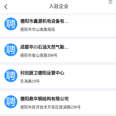
入驻企业
德阳市鑫源机电设备有限公司
德阳市华山南路南段
成都华川石油天然气勘探开发总公司
德阳市泰山南路398号
村田厨卫德阳运营中心
东海路19号
德阳鼎华钢结构有限公司
德阳市经济技术开发区旌湖路236号